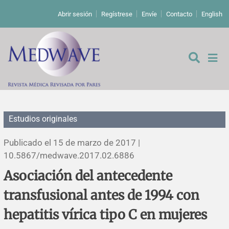
Abrir sesión
Regístrese
Envíe
Contacto
English
Estudios originales
De los editores
Publicado el 15 de marzo de 2017 |
Editoriales
10.5867/medwave.2017.02.6886
Asociación del antecedente
Comentarios
Estudios originales
transfusional antes de 1994 con
Cartas a los editores
Estudios cualitativos
Análisis
hepatitis vírica tipo C en mujeres