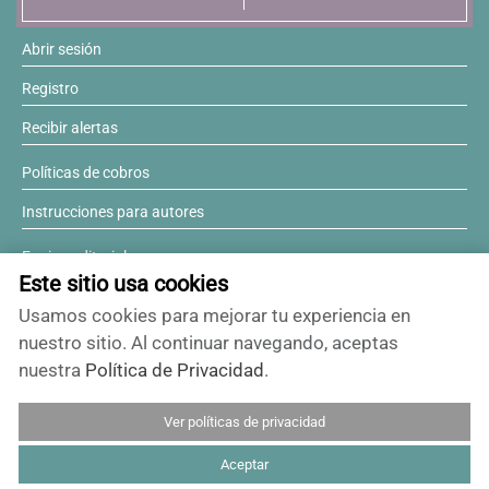
Resúmenes de congresos
Abrir sesión
Registro
Noticias
Recibir alertas
Políticas de cobros
Instrucciones para autores
Equipo editorial
Este sitio usa cookies
Comité editorial
Usamos cookies para mejorar tu experiencia en
¿Desea ser revisor?
nuestro sitio. Al continuar navegando, aceptas
nuestra
Política de Privacidad
.
Contactos y soporte
Ver políticas de privacidad
ISSN 0717-6384
Aceptar