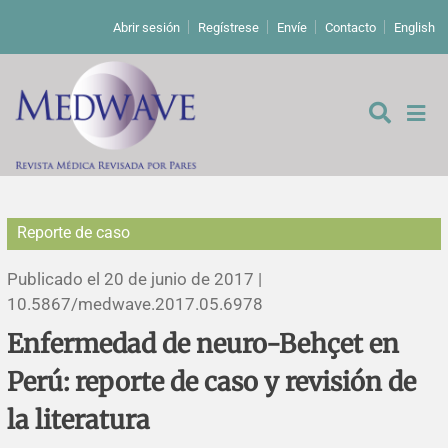
Abrir sesión
Regístrese
Envíe
Contacto
English
Reporte de caso
De los editores
Publicado el 20 de junio de 2017 |
Editoriales
10.5867/medwave.2017.05.6978
Enfermedad de neuro-Behçet en
Comentarios
Estudios originales
Perú: reporte de caso y revisión de
Cartas a los editores
Estudios cualitativos
Análisis
la literatura