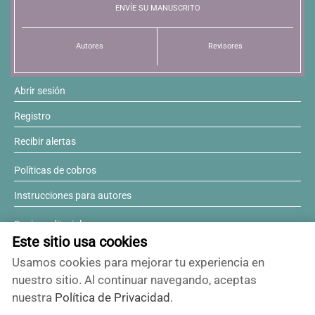
ENVÍE SU MANUSCRITO
Resúmenes de congresos
Autores
Revisores
Noticias
Abrir sesión
Registro
Recibir alertas
Políticas de cobros
Instrucciones para autores
Equipo editorial
Este sitio usa cookies
Comité editorial
Usamos cookies para mejorar tu experiencia en
¿Desea ser revisor?
nuestro sitio. Al continuar navegando, aceptas
nuestra
Política de Privacidad
.
Contactos y soporte