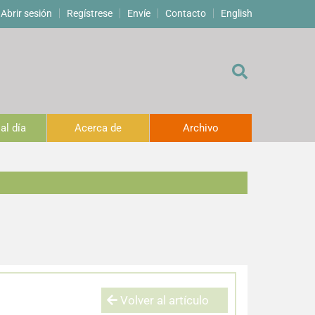
Abrir sesión
Regístrese
Envíe
Contacto
English
al día
Acerca de
Archivo
Volver al artículo