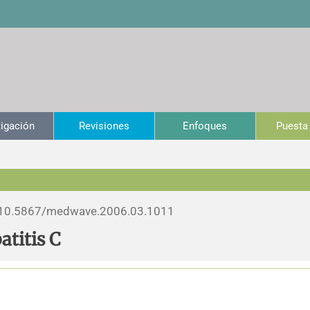
tigación
Revisiones
Enfoques
Puesta 
10.5867/medwave.2006.03.1011
atitis C