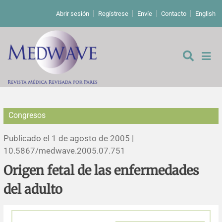
Abrir sesión
Regístrese
Envíe
Contacto
English
Congresos
De los editores
Publicado el 1 de agosto de 2005 |
Editoriales
10.5867/medwave.2005.07.751
Origen fetal de las enfermedades
Comentarios
Estudios originales
del adulto
Cartas a los editores
Estudios cualitativos
Análisis