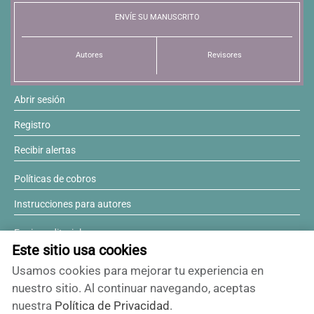
ENVÍE SU MANUSCRITO
Resúmenes de congresos
Autores
Revisores
Noticias
Abrir sesión
Registro
Recibir alertas
Políticas de cobros
Instrucciones para autores
Equipo editorial
Este sitio usa cookies
Comité editorial
Usamos cookies para mejorar tu experiencia en
¿Desea ser revisor?
nuestro sitio. Al continuar navegando, aceptas
nuestra
Política de Privacidad
.
Contactos y soporte