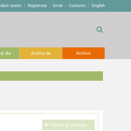
Abrir sesión
Regístrese
Envíe
Contacto
English
al día
Acerca de
Archivo
Volver al artículo