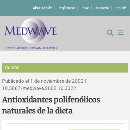
Abrir sesión
Regístrese
Envíe
Contacto
English
Cursos
De los editores
Publicado el 1 de noviembre de 2002 |
Editoriales
10.5867/medwave.2002.10.3322
Antioxidantes polifenólicos
Comentarios
Estudios originales
naturales de la dieta
Cartas a los editores
Estudios cualitativos
Análisis