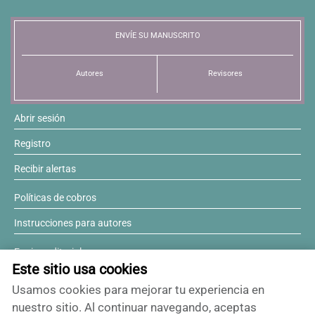
Resúmenes de congresos
ENVÍE SU MANUSCRITO
Noticias
Autores
Revisores
Abrir sesión
Registro
Recibir alertas
Políticas de cobros
Instrucciones para autores
Equipo editorial
Este sitio usa cookies
Comité editorial
Usamos cookies para mejorar tu experiencia en
¿Desea ser revisor?
nuestro sitio. Al continuar navegando, aceptas