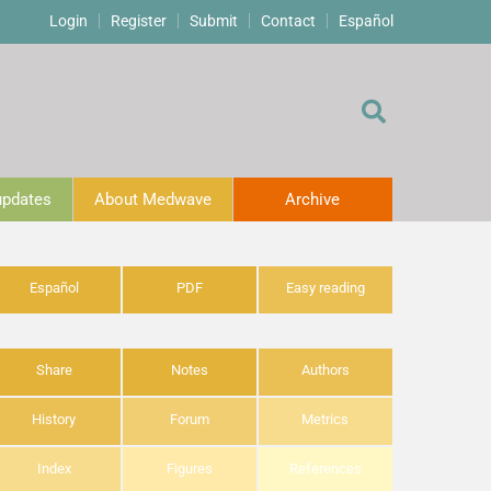
Login
Register
Submit
Contact
Español
 updates
About Medwave
Archive
Español
PDF
Easy reading
Share
Notes
Authors
History
Forum
Metrics
Index
Figures
References