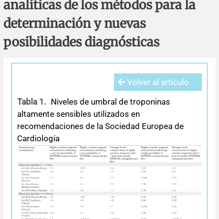
analíticas de los métodos para la
Errata y notas de reserva
Revisiones sistemáticas
Revisiones clínicas
Comunicaciones breves
determinación y nuevas
Agradecimientos
Protocolos
Artículos de revisión
Problemas de salud pública
Reporte de caso
posibilidades diagnósticas
Impressum
Evaluaciones económicas
Notas metodológicas
Notas históricas y reseñas
Notas técnicas
Descripción
Volver al artículo
Ensayos
Práctica clínica
Política de cobros
Tabla 1.
Niveles de umbral de troponinas
Políticas editoriales
altamente sensibles utilizados en
recomendaciones de la Sociedad Europea de
Instrucciones para autores
Cardiología
Patrocinadores y financiamiento
Editores
Comité editorial