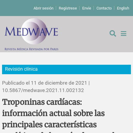
Abrir sesión
Regístrese
Envíe
Contacto
English
Revisión clínica
De los editores
Publicado el 11 de diciembre de 2021 |
Editoriales
10.5867/medwave.2021.11.002132
Troponinas cardíacas:
Comentarios
Estudios originales
información actual sobre las
Cartas a los editores
Estudios cualitativos
Análisis
principales características