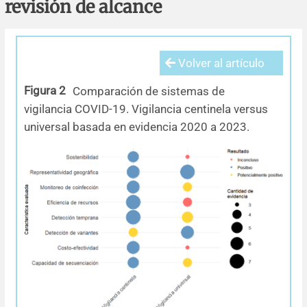
revisión de alcance
Errata y notas de reserva
Revisiones sistemáticas
Revisiones clínicas
Comunicaciones breves
Agradecimientos
Protocolos
Artículos de revisión
Problemas de salud pública
Reporte de caso
Volver al artículo
Impressum
Evaluaciones económicas
Notas metodológicas
Notas históricas y reseñas
Notas técnicas
Descripción
Figura 2
Comparación de sistemas de
vigilancia COVID-19. Vigilancia centinela versus
Ensayos
Práctica clínica
Política de cobros
universal basada en evidencia 2020 a 2023.
Políticas editoriales
Instrucciones para autores
Patrocinadores y financiamiento
Editores
Comité editorial