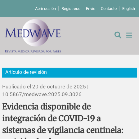
Abrir sesión
Regístrese
Envíe
Contacto
English
Artículo de revisión
De los editores
Publicado el 20 de octubre de 2025 |
Editoriales
10.5867/medwave.2025.09.3026
Evidencia disponible de
Comentarios
Estudios originales
integración de COVID-19 a
Cartas a los editores
Estudios cualitativos
Análisis
sistemas de vigilancia centinela: