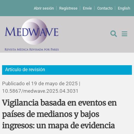
Abrir sesión
Regístrese
Envíe
Contacto
English
Artículo de revisión
De los editores
Publicado el 19 de mayo de 2025 |
Editoriales
10.5867/medwave.2025.04.3031
Vigilancia basada en eventos en
Comentarios
Estudios originales
países de medianos y bajos
Cartas a los editores
Estudios cualitativos
Análisis
ingresos: un mapa de evidencia