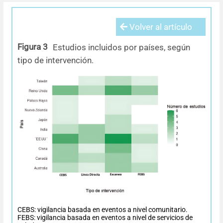
Errata y notas de reserva
Revisiones sistemáticas
Revisiones clínicas
Comunicaciones breves
Volver al artículo
Agradecimientos
Protocolos
Artículos de revisión
Problemas de salud pública
Reporte de caso
Figura 3
Estudios incluidos por países, según
Impressum
Evaluaciones económicas
Notas metodológicas
Notas históricas y reseñas
Notas técnicas
Descripción
tipo de intervención.
Ensayos
Práctica clínica
Política de cobros
Políticas editoriales
Instrucciones para autores
Patrocinadores y financiamiento
Editores
CEBS: vigilancia basada en eventos a nivel comunitario.
Comité editorial
FEBS: vigilancia basada en eventos a nivel de servicios de