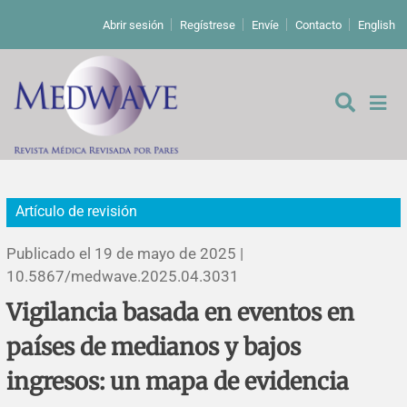
Abrir sesión
Regístrese
Envíe
Contacto
English
Artículo de revisión
De los editores
Publicado el 19 de mayo de 2025 |
Editoriales
10.5867/medwave.2025.04.3031
Vigilancia basada en eventos en
Comentarios
Estudios originales
países de medianos y bajos
Cartas a los editores
Estudios cualitativos
Análisis
ingresos: un mapa de evidencia