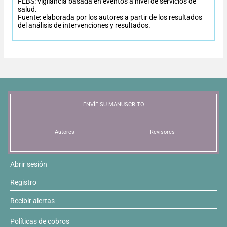
FEBS: vigilancia basada en eventos a nivel de servicios de
salud.
Fuente: elaborada por los autores a partir de los resultados
Resúmenes de congresos
del análisis de intervenciones y resultados.
Noticias
ENVÍE SU MANUSCRITO
Autores
Revisores
Abrir sesión
Registro
Recibir alertas
Políticas de cobros