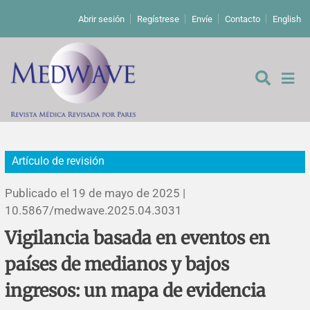
Abrir sesión
Regístrese
Envíe
Contacto
English
Artículo de revisión
De los editores
Publicado el 19 de mayo de 2025 |
Editoriales
10.5867/medwave.2025.04.3031
Vigilancia basada en eventos en
Comentarios
Estudios originales
países de medianos y bajos
Cartas a los editores
Estudios cualitativos
Análisis
ingresos: un mapa de evidencia