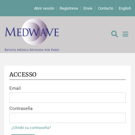
Abrir sesión
Regístrese
Envíe
Contacto
English
ACCESSO
De los editores
Email
Editoriales
Comentarios
Estudios originales
Contraseña
Cartas a los editores
Estudios cualitativos
Análisis
¿Olvidó su contraseña?