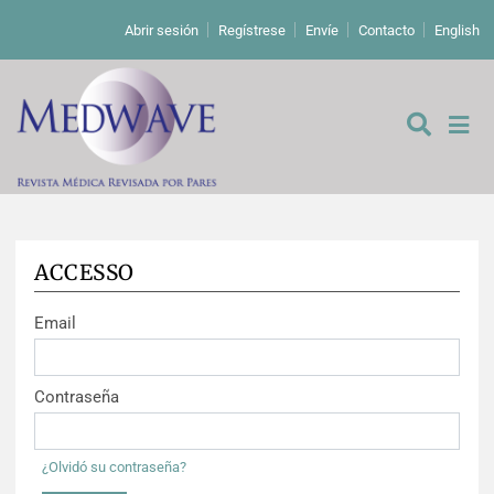
Abrir sesión
Regístrese
Envíe
Contacto
English
ACCESSO
De los editores
Email
Editoriales
Comentarios
Estudios originales
Contraseña
Cartas a los editores
Estudios cualitativos
Análisis
¿Olvidó su contraseña?