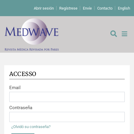
Abrir sesión
Regístrese
Envíe
Contacto
English
ACCESSO
De los editores
Email
Editoriales
Comentarios
Estudios originales
Contraseña
Cartas a los editores
Estudios cualitativos
Análisis
¿Olvidó su contraseña?