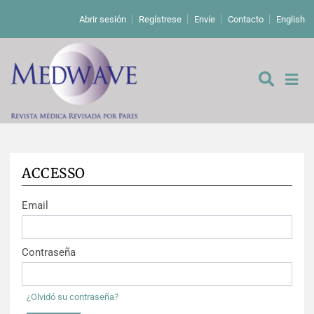
Abrir sesión
Regístrese
Envíe
Contacto
English
ACCESSO
De los editores
Email
Editoriales
Comentarios
Estudios originales
Contraseña
Cartas a los editores
Estudios cualitativos
Análisis
¿Olvidó su contraseña?