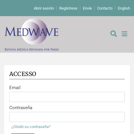
Abrir sesión
Regístrese
Envíe
Contacto
English
ACCESSO
De los editores
Email
Editoriales
Comentarios
Estudios originales
Contraseña
Cartas a los editores
Estudios cualitativos
Análisis
¿Olvidó su contraseña?