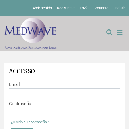
Abrir sesión
Regístrese
Envíe
Contacto
English
ACCESSO
De los editores
Email
Editoriales
Comentarios
Estudios originales
Contraseña
Cartas a los editores
Estudios cualitativos
Análisis
¿Olvidó su contraseña?