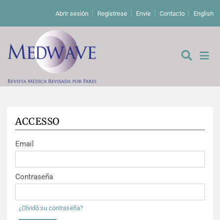
Abrir sesión
Regístrese
Envíe
Contacto
English
ACCESSO
De los editores
Email
Editoriales
Comentarios
Estudios originales
Contraseña
Cartas a los editores
Estudios cualitativos
Análisis
¿Olvidó su contraseña?