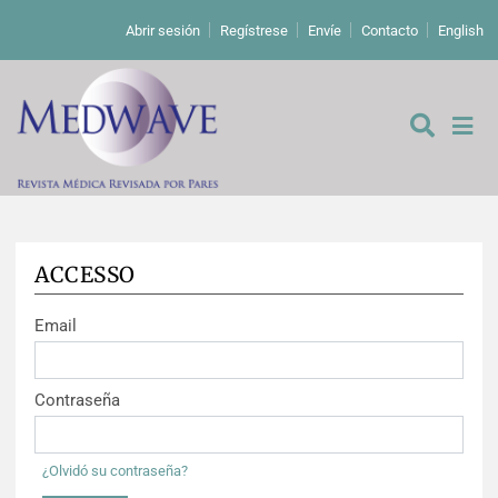
Abrir sesión
Regístrese
Envíe
Contacto
English
ACCESSO
De los editores
Email
Editoriales
Comentarios
Estudios originales
Contraseña
Cartas a los editores
Estudios cualitativos
Análisis
¿Olvidó su contraseña?