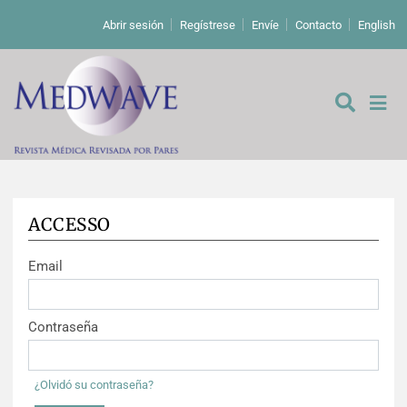
Abrir sesión
Regístrese
Envíe
Contacto
English
ACCESSO
De los editores
Email
Editoriales
Comentarios
Estudios originales
Contraseña
Cartas a los editores
Estudios cualitativos
Análisis
¿Olvidó su contraseña?