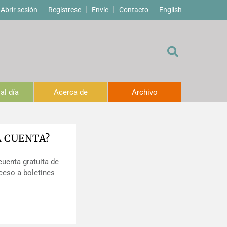
Abrir sesión
Regístrese
Envíe
Contacto
English
al día
Acerca de
Archivo
A CUENTA?
cuenta gratuita de
ceso a boletines