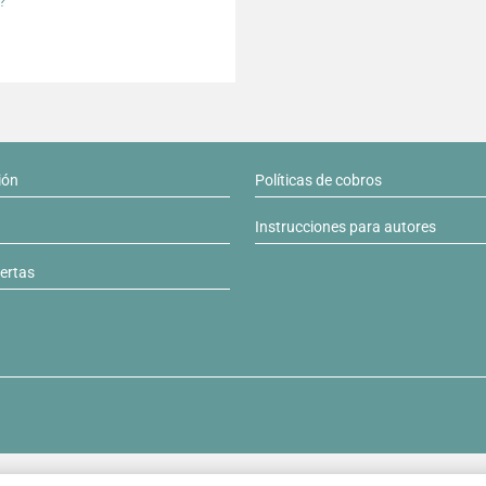
?
ión
Políticas de cobros
Instrucciones para autores
lertas