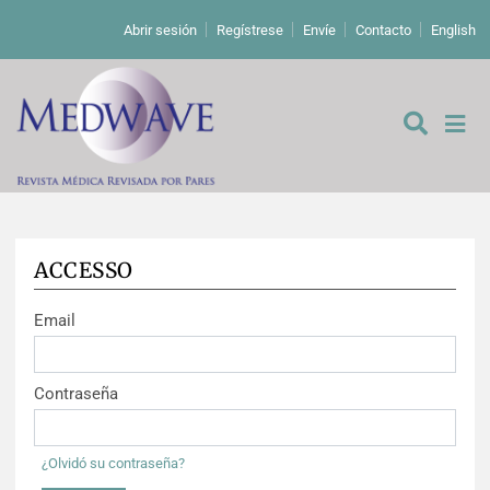
Abrir sesión
Regístrese
Envíe
Contacto
English
ACCESSO
De los editores
Email
Editoriales
Comentarios
Estudios originales
Contraseña
Cartas a los editores
Estudios cualitativos
Análisis
¿Olvidó su contraseña?