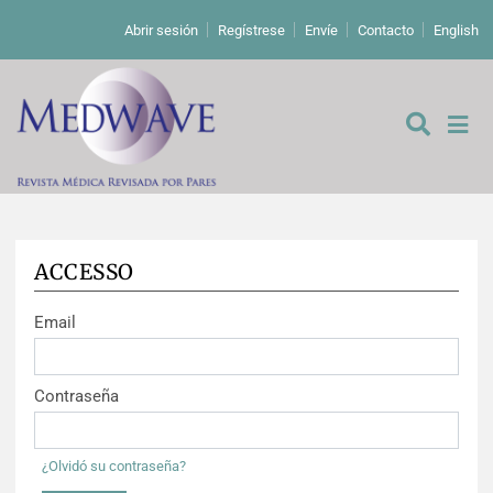
Abrir sesión
Regístrese
Envíe
Contacto
English
ACCESSO
De los editores
Email
Editoriales
Comentarios
Estudios originales
Contraseña
Cartas a los editores
Estudios cualitativos
Análisis
¿Olvidó su contraseña?