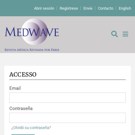
Abrir sesión
Regístrese
Envíe
Contacto
English
ACCESSO
De los editores
Email
Editoriales
Comentarios
Estudios originales
Contraseña
Cartas a los editores
Estudios cualitativos
Análisis
¿Olvidó su contraseña?