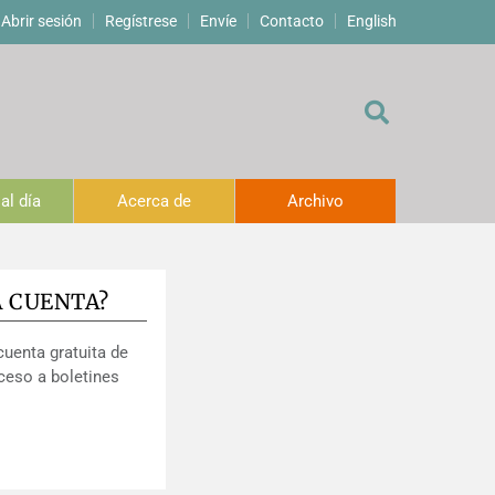
Abrir sesión
Regístrese
Envíe
Contacto
English
al día
Acerca de
Archivo
A CUENTA?
cuenta gratuita de
ceso a boletines