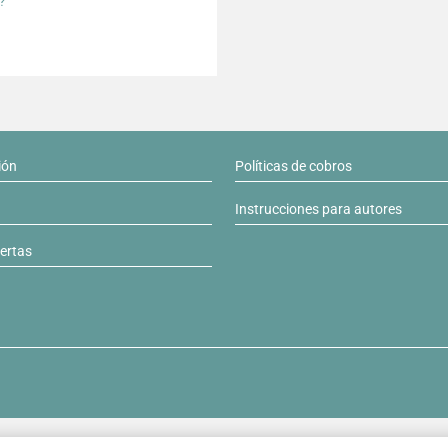
?
ión
Políticas de cobros
Instrucciones para autores
lertas