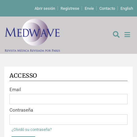
Abrir sesión
Regístrese
Envíe
Contacto
English
ACCESSO
De los editores
Email
Editoriales
Comentarios
Estudios originales
Contraseña
Cartas a los editores
Estudios cualitativos
Análisis
¿Olvidó su contraseña?