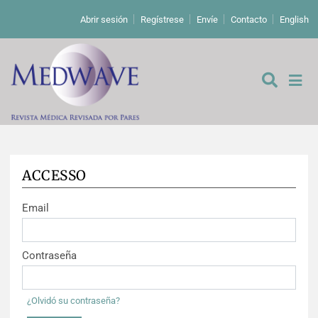
Abrir sesión
Regístrese
Envíe
Contacto
English
ACCESSO
De los editores
Email
Editoriales
Comentarios
Estudios originales
Contraseña
Cartas a los editores
Estudios cualitativos
Análisis
¿Olvidó su contraseña?