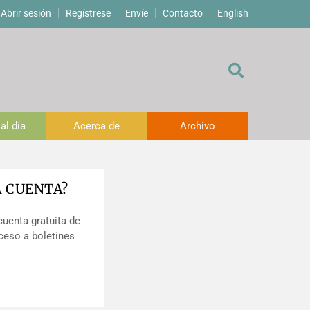
Abrir sesión
Regístrese
Envíe
Contacto
English
al día
Acerca de
Archivo
A CUENTA?
cuenta gratuita de
ceso a boletines