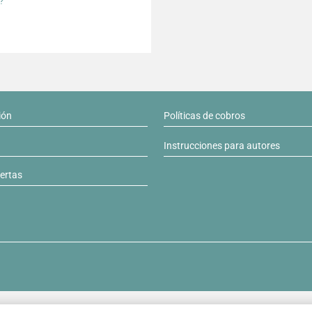
?
ión
Políticas de cobros
Instrucciones para autores
lertas