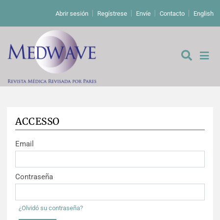
Abrir sesión
Regístrese
Envíe
Contacto
English
ACCESSO
De los editores
Email
Editoriales
Comentarios
Estudios originales
Contraseña
Cartas a los editores
Estudios cualitativos
Análisis
¿Olvidó su contraseña?