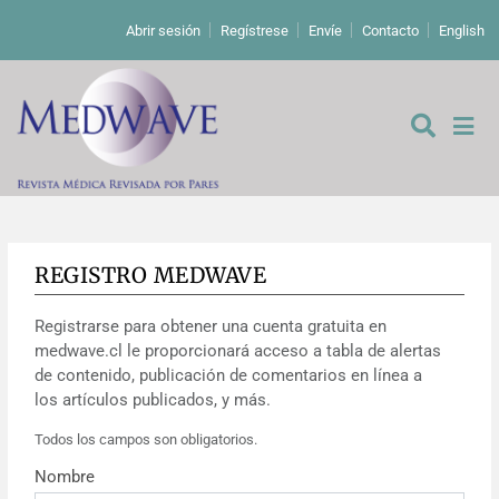
Abrir sesión
Regístrese
Envíe
Contacto
English
REGISTRO MEDWAVE
De los editores
Registrarse para obtener una cuenta gratuita en
Editoriales
medwave.cl le proporcionará acceso a tabla de alertas
de contenido, publicación de comentarios en línea a
Comentarios
Estudios originales
los artículos publicados, y más.
Todos los campos son obligatorios.
Cartas a los editores
Estudios cualitativos
Análisis
Nombre