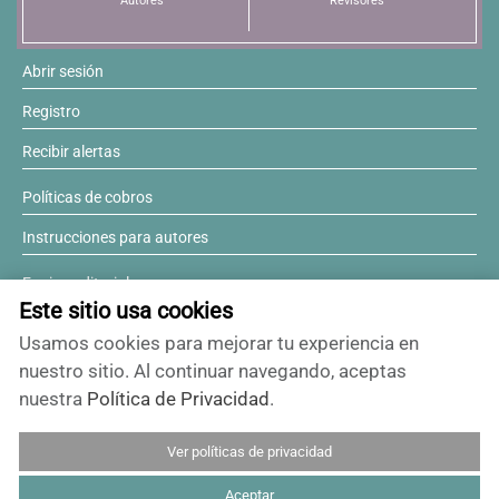
Autores
Revisores
Abrir sesión
Registro
Recibir alertas
Políticas de cobros
Instrucciones para autores
Equipo editorial
Este sitio usa cookies
Comité editorial
Usamos cookies para mejorar tu experiencia en
¿Desea ser revisor?
nuestro sitio. Al continuar navegando, aceptas
nuestra
Política de Privacidad
.
Contactos y soporte
Ver políticas de privacidad
ISSN 0717-6384
Aceptar