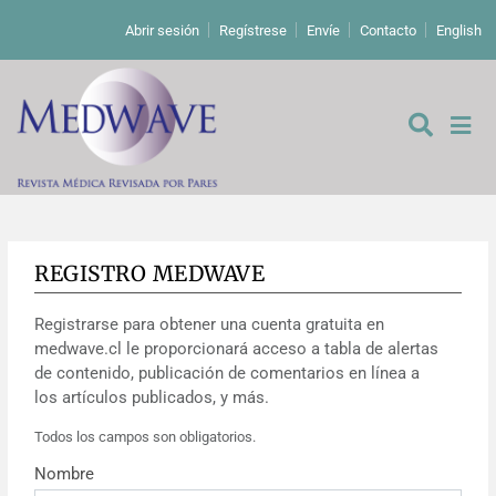
Abrir sesión
Regístrese
Envíe
Contacto
English
REGISTRO MEDWAVE
De los editores
Registrarse para obtener una cuenta gratuita en
Editoriales
medwave.cl le proporcionará acceso a tabla de alertas
de contenido, publicación de comentarios en línea a
Comentarios
Estudios originales
los artículos publicados, y más.
Todos los campos son obligatorios.
Cartas a los editores
Estudios cualitativos
Análisis
Nombre