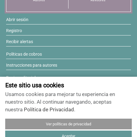
Autores
Revisores
Abrir sesión
Registro
Recibir alertas
Políticas de cobros
Instrucciones para autores
Equipo editorial
Este sitio usa cookies
Comité editorial
Usamos cookies para mejorar tu experiencia en
¿Desea ser revisor?
nuestro sitio. Al continuar navegando, aceptas
nuestra
Política de Privacidad
.
Contactos y soporte
Ver políticas de privacidad
ISSN 0717-6384
Aceptar