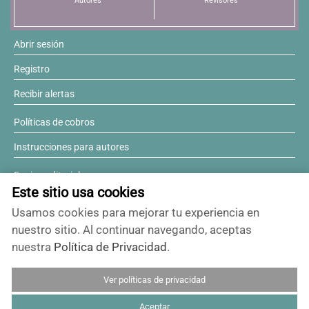
Autores
Revisores
Abrir sesión
Registro
Recibir alertas
Políticas de cobros
Instrucciones para autores
Equipo editorial
Este sitio usa cookies
Comité editorial
Usamos cookies para mejorar tu experiencia en
¿Desea ser revisor?
nuestro sitio. Al continuar navegando, aceptas
nuestra
Política de Privacidad
.
Contactos y soporte
Ver políticas de privacidad
ISSN 0717-6384
Aceptar