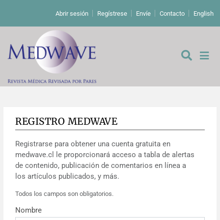
Abrir sesión
Regístrese
Envíe
Contacto
English
REGISTRO MEDWAVE
De los editores
Registrarse para obtener una cuenta gratuita en
Editoriales
medwave.cl le proporcionará acceso a tabla de alertas
de contenido, publicación de comentarios en línea a
Comentarios
Estudios originales
los artículos publicados, y más.
Todos los campos son obligatorios.
Cartas a los editores
Estudios cualitativos
Análisis
Nombre