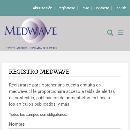
Abrir sesión
Regístrese
Envíe
Contacto
English
REGISTRO MEDWAVE
De los editores
Registrarse para obtener una cuenta gratuita en
Editoriales
medwave.cl le proporcionará acceso a tabla de alertas
de contenido, publicación de comentarios en línea a
Comentarios
Estudios originales
los artículos publicados, y más.
Todos los campos son obligatorios.
Cartas a los editores
Estudios cualitativos
Análisis
Nombre