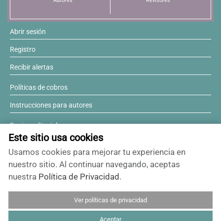
Autores
Revisores
Abrir sesión
Registro
Recibir alertas
Políticas de cobros
Instrucciones para autores
Equipo editorial
Este sitio usa cookies
Comité editorial
Usamos cookies para mejorar tu experiencia en
¿Desea ser revisor?
nuestro sitio. Al continuar navegando, aceptas
nuestra
Política de Privacidad
.
Contactos y soporte
Ver políticas de privacidad
ISSN 0717-6384
Aceptar