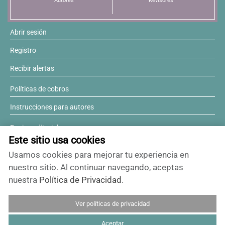
Autores
Revisores
Abrir sesión
Registro
Recibir alertas
Políticas de cobros
Instrucciones para autores
Equipo editorial
Este sitio usa cookies
Comité editorial
Usamos cookies para mejorar tu experiencia en
¿Desea ser revisor?
nuestro sitio. Al continuar navegando, aceptas
nuestra
Política de Privacidad
.
Contactos y soporte
Ver políticas de privacidad
ISSN 0717-6384
Aceptar