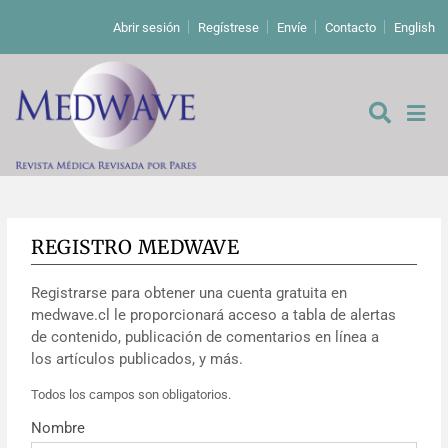
Abrir sesión
Regístrese
Envíe
Contacto
English
REGISTRO MEDWAVE
De los editores
Registrarse para obtener una cuenta gratuita en
Editoriales
medwave.cl le proporcionará acceso a tabla de alertas
de contenido, publicación de comentarios en línea a
Comentarios
Estudios originales
los artículos publicados, y más.
Todos los campos son obligatorios.
Cartas a los editores
Estudios cualitativos
Análisis
Nombre