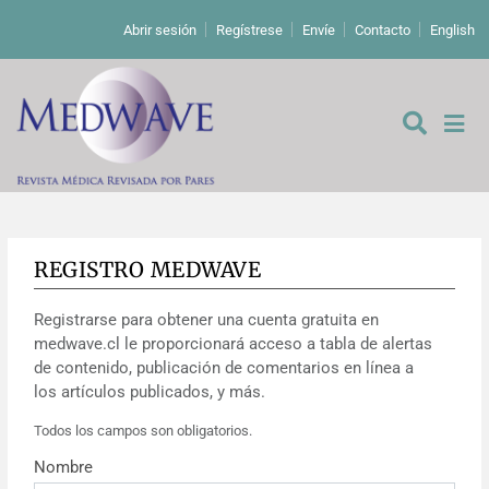
Abrir sesión
Regístrese
Envíe
Contacto
English
REGISTRO MEDWAVE
De los editores
Registrarse para obtener una cuenta gratuita en
Editoriales
medwave.cl le proporcionará acceso a tabla de alertas
de contenido, publicación de comentarios en línea a
Comentarios
Estudios originales
los artículos publicados, y más.
Todos los campos son obligatorios.
Cartas a los editores
Estudios cualitativos
Análisis
Nombre