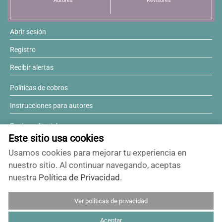
Autores
Revisores
Abrir sesión
Registro
Recibir alertas
Políticas de cobros
Instrucciones para autores
Equipo editorial
Este sitio usa cookies
Comité editorial
Usamos cookies para mejorar tu experiencia en
¿Desea ser revisor?
nuestro sitio. Al continuar navegando, aceptas
nuestra
Política de Privacidad
.
Contactos y soporte
Ver políticas de privacidad
ISSN 0717-6384
Aceptar