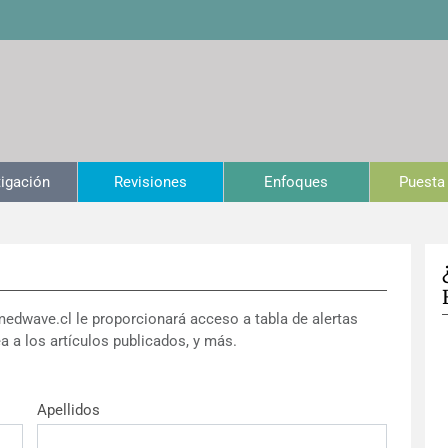
tigación
Revisiones
Enfoques
Puesta 
medwave.cl le proporcionará acceso a tabla de alertas
a a los artículos publicados, y más.
Apellidos