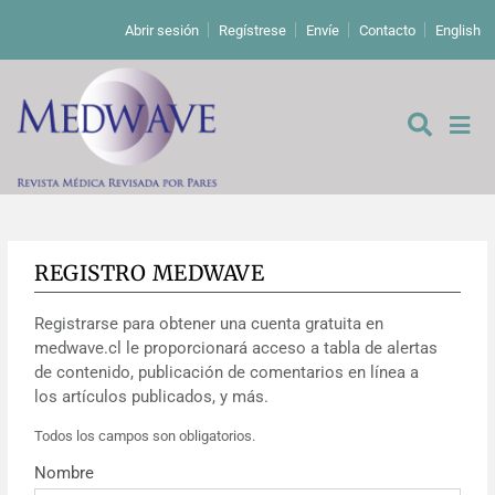
Abrir sesión
Regístrese
Envíe
Contacto
English
REGISTRO MEDWAVE
De los editores
Registrarse para obtener una cuenta gratuita en
Editoriales
medwave.cl le proporcionará acceso a tabla de alertas
de contenido, publicación de comentarios en línea a
Comentarios
Estudios originales
los artículos publicados, y más.
Todos los campos son obligatorios.
Cartas a los editores
Estudios cualitativos
Análisis
Nombre