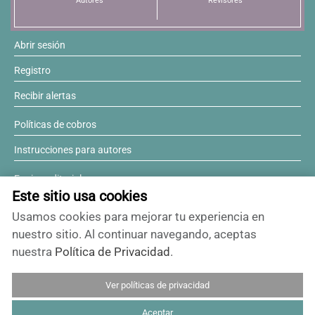
Autores
Revisores
Abrir sesión
Registro
Recibir alertas
Políticas de cobros
Instrucciones para autores
Equipo editorial
Este sitio usa cookies
Comité editorial
Usamos cookies para mejorar tu experiencia en
¿Desea ser revisor?
nuestro sitio. Al continuar navegando, aceptas
nuestra
Política de Privacidad
.
Contactos y soporte
Ver políticas de privacidad
ISSN 0717-6384
Aceptar