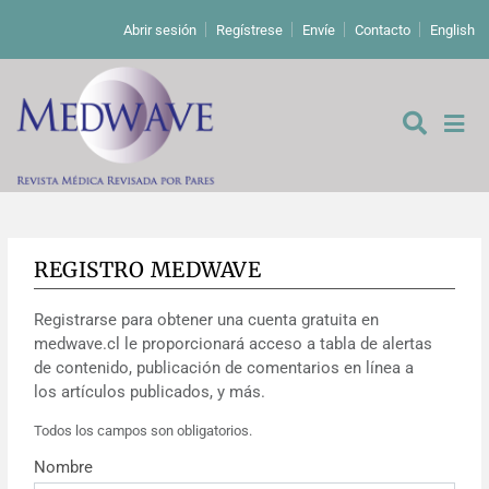
Abrir sesión
Regístrese
Envíe
Contacto
English
REGISTRO MEDWAVE
De los editores
Registrarse para obtener una cuenta gratuita en
Editoriales
medwave.cl le proporcionará acceso a tabla de alertas
de contenido, publicación de comentarios en línea a
Comentarios
Estudios originales
los artículos publicados, y más.
Todos los campos son obligatorios.
Cartas a los editores
Estudios cualitativos
Análisis
Nombre