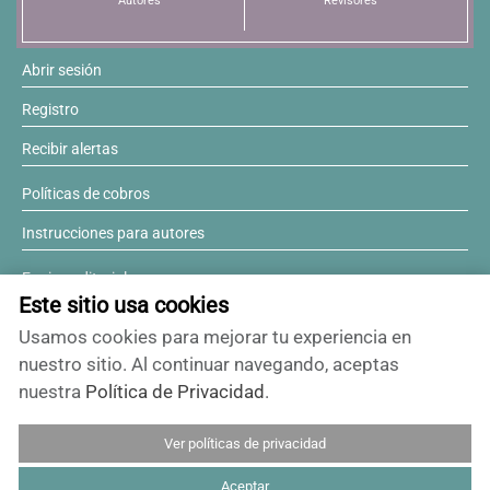
Autores
Revisores
Abrir sesión
Registro
Recibir alertas
Políticas de cobros
Instrucciones para autores
Equipo editorial
Este sitio usa cookies
Comité editorial
Usamos cookies para mejorar tu experiencia en
¿Desea ser revisor?
nuestro sitio. Al continuar navegando, aceptas
nuestra
Política de Privacidad
.
Contactos y soporte
Ver políticas de privacidad
ISSN 0717-6384
Aceptar