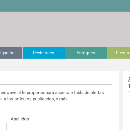
tigación
Revisiones
Enfoques
Puesta 
medwave.cl le proporcionará acceso a tabla de alertas
a a los artículos publicados, y más.
Apellidos