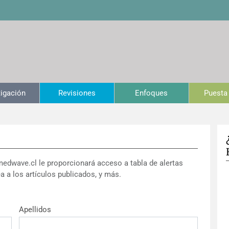
tigación
Revisiones
Enfoques
Puesta 
medwave.cl le proporcionará acceso a tabla de alertas
a a los artículos publicados, y más.
Apellidos