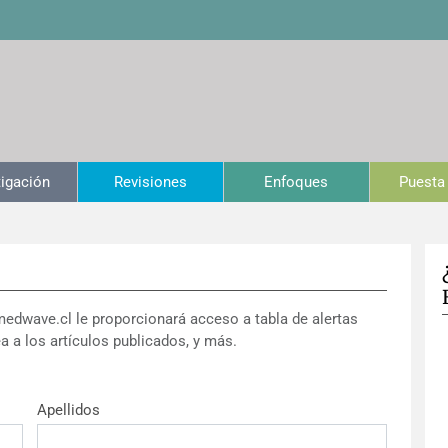
tigación
Revisiones
Enfoques
Puesta 
medwave.cl le proporcionará acceso a tabla de alertas
a a los artículos publicados, y más.
Apellidos