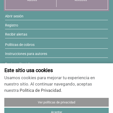
Autores
Revisores
Abrir sesión
Registro
Recibir alertas
Políticas de cobros
Instrucciones para autores
Equipo editorial
Este sitio usa cookies
Comité editorial
Usamos cookies para mejorar tu experiencia en
¿Desea ser revisor?
nuestro sitio. Al continuar navegando, aceptas
nuestra
Política de Privacidad
.
Contactos y soporte
Ver políticas de privacidad
ISSN 0717-6384
Aceptar