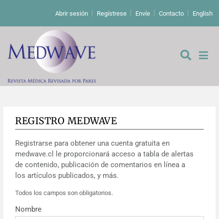
Abrir sesión
Regístrese
Envíe
Contacto
English
REGISTRO MEDWAVE
De los editores
Registrarse para obtener una cuenta gratuita en
Editoriales
medwave.cl le proporcionará acceso a tabla de alertas
de contenido, publicación de comentarios en línea a
Comentarios
Estudios originales
los artículos publicados, y más.
Todos los campos son obligatorios.
Cartas a los editores
Estudios cualitativos
Análisis
Nombre