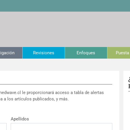
tigación
Revisiones
Enfoques
Puesta 
medwave.cl le proporcionará acceso a tabla de alertas
a a los artículos publicados, y más.
Apellidos