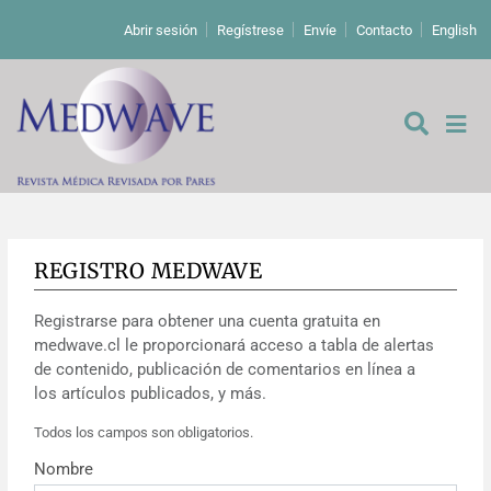
Abrir sesión
Regístrese
Envíe
Contacto
English
REGISTRO MEDWAVE
De los editores
Registrarse para obtener una cuenta gratuita en
Editoriales
medwave.cl le proporcionará acceso a tabla de alertas
de contenido, publicación de comentarios en línea a
Comentarios
Estudios originales
los artículos publicados, y más.
Todos los campos son obligatorios.
Cartas a los editores
Estudios cualitativos
Análisis
Nombre