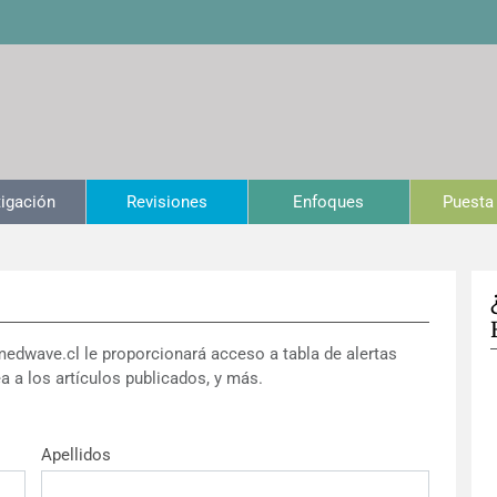
tigación
Revisiones
Enfoques
Puesta 
medwave.cl le proporcionará acceso a tabla de alertas
a a los artículos publicados, y más.
Apellidos