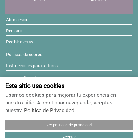
Autores
Revisores
Abrir sesión
Registro
Recibir alertas
Políticas de cobros
Instrucciones para autores
Equipo editorial
Este sitio usa cookies
Comité editorial
Usamos cookies para mejorar tu experiencia en
¿Desea ser revisor?
nuestro sitio. Al continuar navegando, aceptas
nuestra
Política de Privacidad
.
Contactos y soporte
Ver políticas de privacidad
ISSN 0717-6384
Aceptar