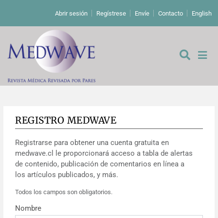
Abrir sesión
Regístrese
Envíe
Contacto
English
REGISTRO MEDWAVE
De los editores
Registrarse para obtener una cuenta gratuita en
Editoriales
medwave.cl le proporcionará acceso a tabla de alertas
de contenido, publicación de comentarios en línea a
Comentarios
Estudios originales
los artículos publicados, y más.
Todos los campos son obligatorios.
Cartas a los editores
Estudios cualitativos
Análisis
Nombre