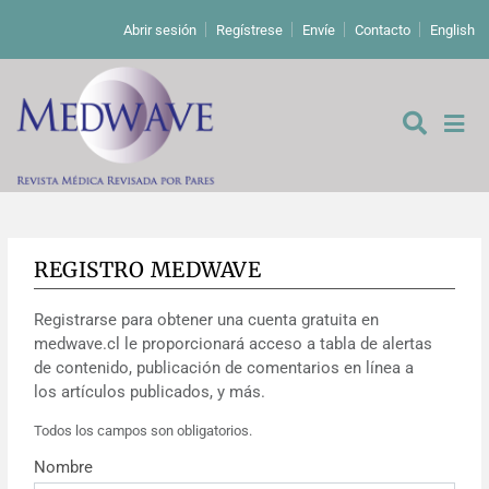
Abrir sesión
Regístrese
Envíe
Contacto
English
REGISTRO MEDWAVE
De los editores
Registrarse para obtener una cuenta gratuita en
Editoriales
medwave.cl le proporcionará acceso a tabla de alertas
de contenido, publicación de comentarios en línea a
Comentarios
Estudios originales
los artículos publicados, y más.
Todos los campos son obligatorios.
Cartas a los editores
Estudios cualitativos
Análisis
Nombre