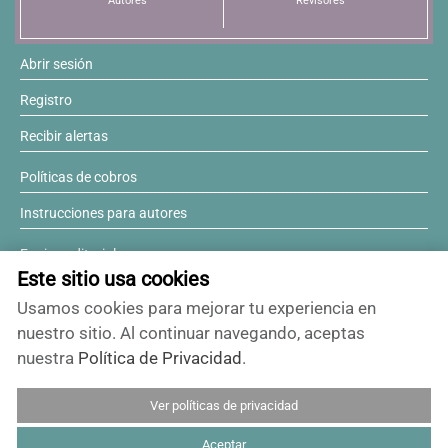
Autores
Revisores
Abrir sesión
Registro
Recibir alertas
Políticas de cobros
Instrucciones para autores
Equipo editorial
Este sitio usa cookies
Comité editorial
Usamos cookies para mejorar tu experiencia en
¿Desea ser revisor?
nuestro sitio. Al continuar navegando, aceptas
nuestra
Política de Privacidad
.
Contactos y soporte
Ver políticas de privacidad
ISSN 0717-6384
Aceptar