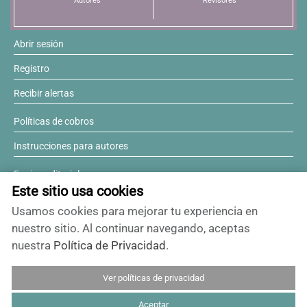
Autores
Revisores
Abrir sesión
Registro
Recibir alertas
Políticas de cobros
Instrucciones para autores
Equipo editorial
Este sitio usa cookies
Comité editorial
Usamos cookies para mejorar tu experiencia en
¿Desea ser revisor?
nuestro sitio. Al continuar navegando, aceptas
nuestra
Política de Privacidad
.
Contactos y soporte
Ver políticas de privacidad
ISSN 0717-6384
Aceptar