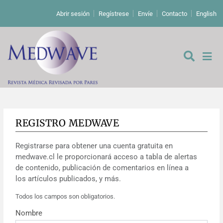
Abrir sesión
Regístrese
Envíe
Contacto
English
REGISTRO MEDWAVE
De los editores
Registrarse para obtener una cuenta gratuita en
Editoriales
medwave.cl le proporcionará acceso a tabla de alertas
de contenido, publicación de comentarios en línea a
Comentarios
Estudios originales
los artículos publicados, y más.
Todos los campos son obligatorios.
Cartas a los editores
Estudios cualitativos
Análisis
Nombre