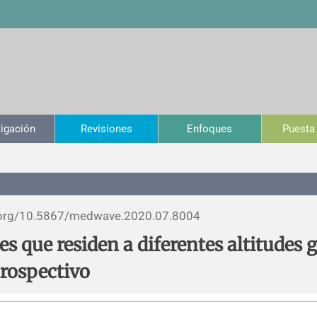
tigación
Revisiones
Enfoques
Puesta 
org/
10.5867/medwave.2020.07.8004
s que residen a diferentes altitudes 
trospectivo